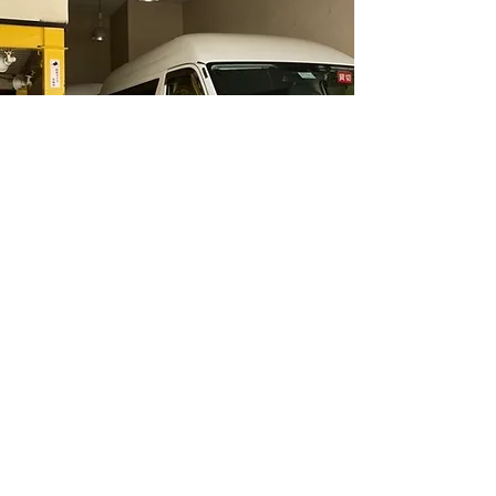
営業時間
業時間 ７：００～１７：００
​ 営業日 月～土（１２/２９～１/３ 除く）
※ご希望や緊急の際は上記営業時間外や日曜日、年末年始も
​ できる限り対応いたします。事前にご相談ください。
shellcare@ab.thn.ne.jp